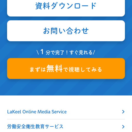
資料ダウンロード
お問い合わせ
１
\
分で完了！すぐ見れる/
無料
まずは
で視聴してみる
LaKeel Online Media Service
労働安全衛生教育サービス