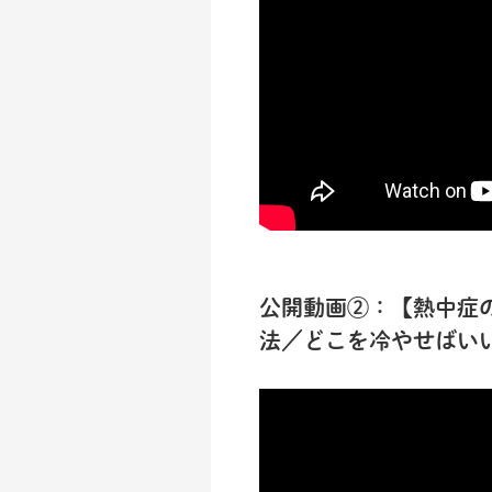
公開動画②：【熱中症
法／どこを冷やせばい