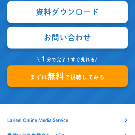
資料ダウンロード
お問い合わせ
１
\
分で完了！すぐ見れる/
無料
まずは
で視聴してみる
LaKeel Online Media Service