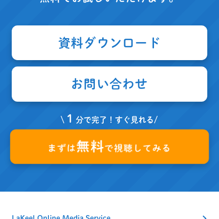
資料ダウンロード
お問い合わせ
１
\
分で完了！すぐ見れる/
無料
まずは
で視聴してみる
LaKeel Online Media Service