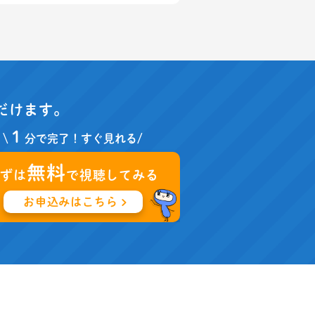
だけます。
１
\
分で完了！すぐ見れる/
無料
まずは
で視聴してみる
お申込みはこちら