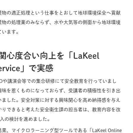
棄物の適正処理という仕事をとおして地球環境保全へ貢献
棄物の処理業のみならず、水や大気等の側面から地球環境
ています。
心度合い向上を「LaKeel
 Service」で実感
VDや講演会等での集合研修にて安全教育を行っていまし
興味を惹くものになっておらず、受講者の積極性を引き出
いました。安全対策に対する興味関心を高め納得感を与え
かりできると考えた安全衛生課の担当者は、教育内容を改
ール導入の検討を進めました。
、マイクロラーニング型ツールである「LaKeel Online