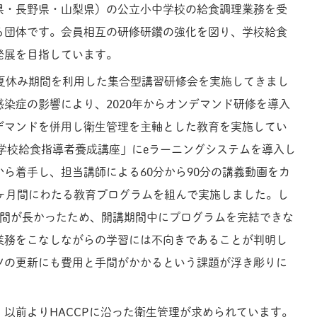
県・長野県・山梨県）の公立小中学校の給食調理業務を受
る団体です。会員相互の研修研鑽の強化を図り、学校給食
発展を目指しています。
、夏休み期間を利用した集合型講習研修会を実施してきまし
染症の影響により、2020年からオンデマンド研修を導入
デマンドを併用し衛生管理を主軸とした教育を実施してい
「学校給食指導者養成講座」にeラーニングシステムを導入し
ら着手し、担当講師による60分から90分の講義動画をカ
7ヶ月間にわたる教育プログラムを組んで実施しました。し
時間が長かったため、開講期間中にプログラムを完結できな
業務をこなしながらの学習には不向きであることが判明し
ツの更新にも費用と手間がかかるという課題が浮き彫りに
以前よりHACCPに沿った衛生管理が求められています。