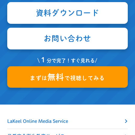
資料ダウンロード
お問い合わせ
１
\
分で完了！すぐ見れる/
無料
まずは
で視聴してみる
LaKeel Online Media Service