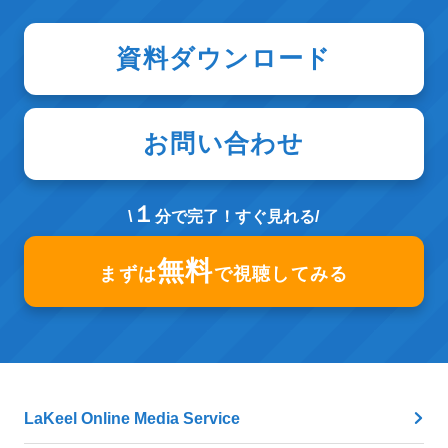
資料ダウンロード
お問い合わせ
１
\
分で完了！すぐ見れる/
無料
まずは
で視聴してみる
LaKeel Online Media Service