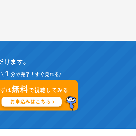
だけます。
１
\
分で完了！すぐ見れる/
無料
まずは
で視聴してみる
お申込みはこちら