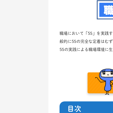
職場において「5S」を実践
般的に5Sの完全な定着はむ
5Sの実践による職場環境に
目次