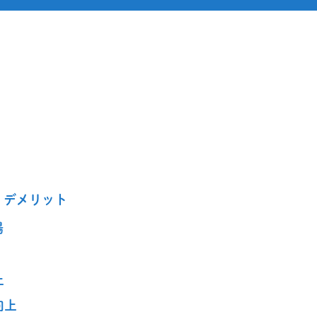
・デメリット
場
上
向上