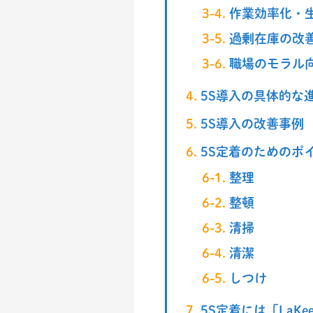
作業効率化・
過剰在庫の改
職場のモラル
5S導入の具体的な
5S導入の改善事例
5S定着のためのポ
整理
整頓
清掃
清潔
しつけ
5S定着には「LaKeel 