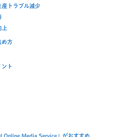
生産トラブル減少
善
向上
進め方
イント
Online Media Service」がおすすめ