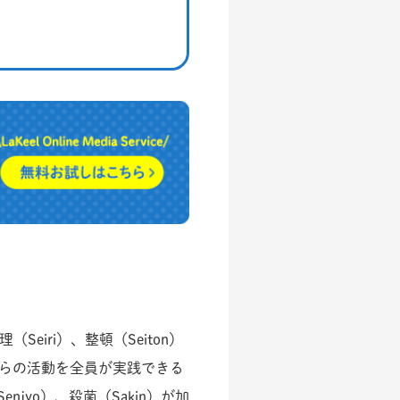
“わかってもらえる”
安全衛生教育
学習意欲に関係なく理解を
促進するアニメーション教材LOM。
1分で今すぐ無料視聴。
無料視聴はこちら
iri）、整頓（Seiton）
それらの活動を全員が実践できる
jyo）、殺菌（Sakin）が加