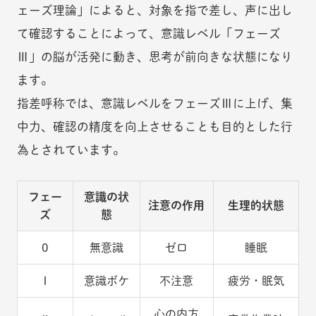
ェーズ理論」によると、対象を指で差し、声に出し
て確認することによって、意識レベル「フェーズ
Ⅲ」の脳が活発に動き、思考が前向きな状態になり
ます。
指差呼称では、意識レベルをフェーズⅢに上げ、集
中力、確認の精度を向上させることも目的とした行
為とされています。
フェー
意識の状
注意の作用
生理的状態
ズ
態
0
無意識
ゼロ
睡眠
Ⅰ
意識ボケ
不注意
疲労・眠気
心の内方