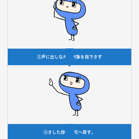
②声に出しながら対象を指でさす
③さした指を耳元へ戻す。