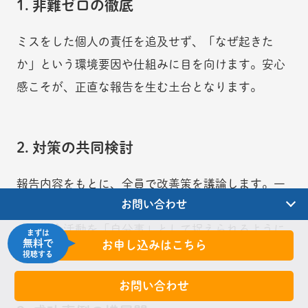
1. 非難ゼロの徹底
ミスをした個人の責任を追及せず、「なぜ起きた
か」という環境要因や仕組みに目を向けます。安心
感こそが、正直な報告を生む土台となります。
2. 対策の共同検討
報告内容をもとに、全員で改善策を議論します。一
お問い合わせ
方的な指示ではなく皆で考えるプロセスを経ること
で、安全活動を「自分事」として捉えられるように
まずは
無料で
お申し込みはこちら
なります。
視聴する
お問い合わせ