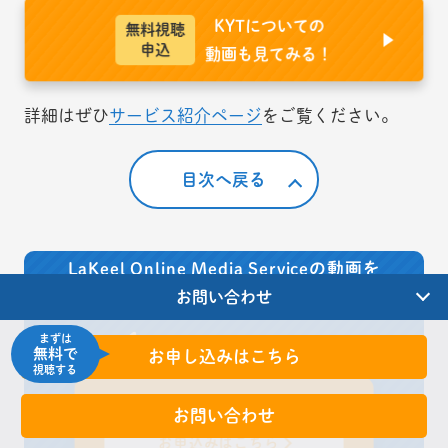
KYTについての
無料視聴
申込
動画も見てみる！
詳細はぜひ
サービス紹介ページ
をご覧ください。
目次へ戻る
LaKeel Online Media Serviceの動画を
お問い合わせ
無料
でお試しいただけます。
１
まずは
\
分で完了！すぐ見れる/
無料で
お申し込みはこちら
視聴する
まずは
無料
で視聴してみる
お問い合わせ
お申込みはこちら