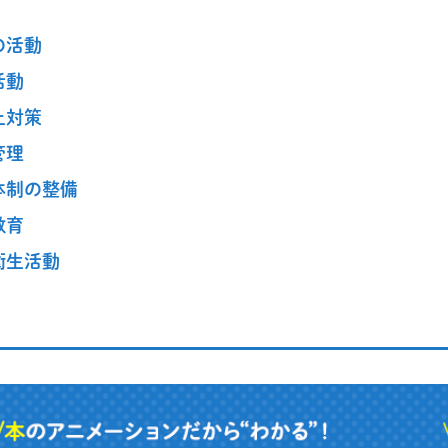
の活動
活動
止対策
管理
体制の整備
教育
衛生活動