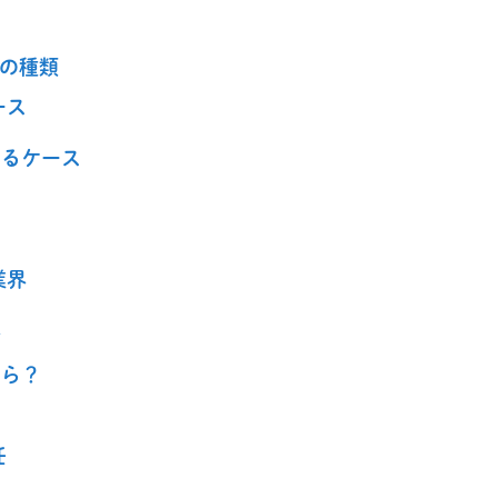
つの種類
ース
うるケース
業界
容
たら？
任